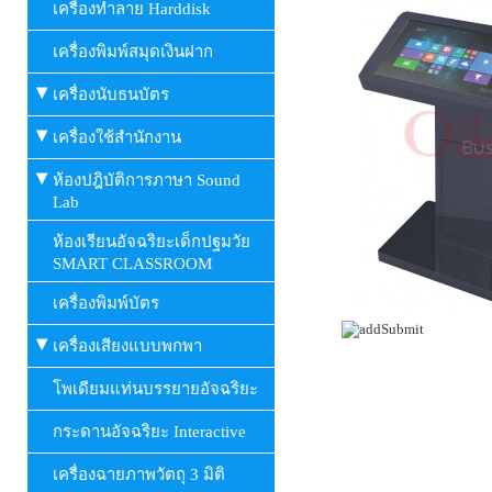
เครื่องทำลาย Harddisk
เครื่องพิมพ์สมุดเงินฝาก
เครื่องนับธนบัตร
เครื่องใช้สำนักงาน
ห้องปฎิบัติการภาษา Sound
Lab
ห้องเรียนอัจฉริยะเด็กปฐมวัย
SMART CLASSROOM
เครื่องพิมพ์บัตร
เครื่องเสียงแบบพกพา
โพเดียมแท่นบรรยายอัจฉริยะ
กระดานอัจฉริยะ Interactive
เครื่องฉายภาพวัตถุ 3 มิติ