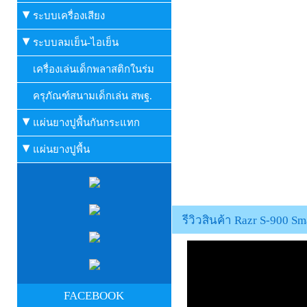
ระบบเครื่องเสียง
ระบบลมเย็น-ไอเย็น
เครื่องเล่นเด็กพลาสติกในร่ม
ครุภัณฑ์สนามเด็กเล่น สพฐ.
แผ่นยางปูพื้นกันกระแทก
แผ่นยางปูพื้น
รีวิวสินค้า Razr S-900 
FACEBOOK