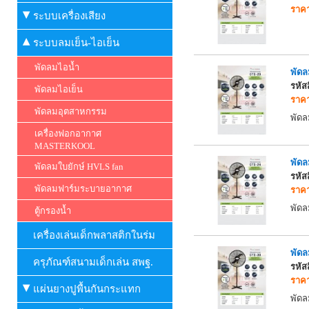
ราคา
ระบบเครื่องเสียง
ระบบลมเย็น-ไอเย็น
พัดลมไอน้ำ
พัดล
รหัส
พัดลมไอเย็น
ราคา
พัดลมอุตสาหกรรม
พัดล
เครื่องฟอกอากาศ
MASTERKOOL
พัดล
พัดลมใบยักษ์ HVLS fan
รหัส
พัดลมฟาร์มระบายอากาศ
ราคา
พัดล
ตู้กรองน้ำ
เครื่องเล่นเด็กพลาสติกในร่ม
พัดล
ครุภัณฑ์สนามเด็กเล่น สพฐ.
รหัส
ราคา
แผ่นยางปูพื้นกันกระแทก
พัดล