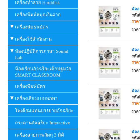
เครื่องทำลาย Harddisk
พัดล
เครื่องพิมพ์สมุดเงินฝาก
รหัส
ราคา
เครื่องนับธนบัตร
ราคา
เครื่องใช้สำนักงาน
พัดล
ห้องปฎิบัติการภาษา Sound
รหัส
Lab
ราคา
ห้องเรียนอัจฉริยะเด็กปฐมวัย
ราคา
SMART CLASSROOM
เครื่องพิมพ์บัตร
พัดล
รหัส
เครื่องเสียงแบบพกพา
ราคา
โพเดียมแท่นบรรยายอัจฉริยะ
ราคา
กระดานอัจฉริยะ Interactive
พัด
เครื่องฉายภาพวัตถุ 3 มิติ
รหัส