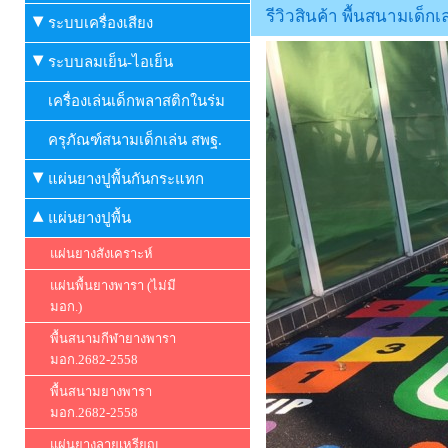
รีวิวสินค้า พื้นสนามเด็
ระบบเครื่องเสียง
ระบบลมเย็น-ไอเย็น
เครื่องเล่นเด็กพลาสติกในร่ม
ครุภัณฑ์สนามเด็กเล่น สพฐ.
แผ่นยางปูพื้นกันกระแทก
แผ่นยางปูพื้น
แผ่นยางสังเคราะห์
แผ่นพื้นยางพารา (ไม่มี
มอก.)
พื้นสนามกีฬายางพารา
มอก.2682-2558
พื้นสนามยางพารา
มอก.2682-2558
แผ่นยางลายเหรียญ