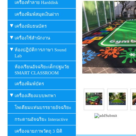
เครื่องทำลาย Harddisk
เครื่องพิมพ์สมุดเงินฝาก
เครื่องนับธนบัตร
เครื่องใช้สำนักงาน
ห้องปฎิบัติการภาษา Sound
Lab
ห้องเรียนอัจฉริยะเด็กปฐมวัย
SMART CLASSROOM
เครื่องพิมพ์บัตร
เครื่องเสียงแบบพกพา
โพเดียมแท่นบรรยายอัจฉริยะ
กระดานอัจฉริยะ Interactive
เครื่องฉายภาพวัตถุ 3 มิติ